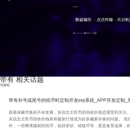
带有 相关话题
TOPIC
带有补号或尾号的纸币时定制开发erp系统_APP开发定制
跟着保藏市集的不休发展，东说念主民币的回收价值迟缓受到关注。
东说念主民币回收价钱表和最新行情成为好多藏家存眷的问题。 现
外，一些稀薄题材的纸币，如挂牵钞、错版币等，更是备受追捧，价