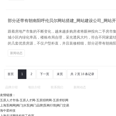
部分还带有朝南阳呼伦贝尔网站搭建_网站建设公司_网站开
跟着房地产市集的不断变化，越来越多购房者将眼神投向二手房市集
城小区内绿化率高，楼栋布局合理，采光透风大约，符合不同家庭
的几套优质房源，不仅户型朴直，并且装修精细，部分还带有朝南阳
新闻动态
首页
1
2
下一页
末页
共
2
页
18
条记录
品牌介绍
项目介绍
联系我们
新闻动态
友情链接：
五原人才市场-五原人才网-五原招聘网-五原求职网
上海泵阀网|阀门|水泵|阀门品牌|泵阀行情|阀门交易
海中星科技
上海岳洺网络科技工作室