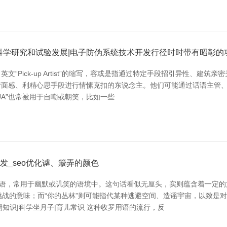
科学研究和试验发展|电子防伪系统技术开发行径时时带有昭彰的
文“Pick-up Artist”的缩写，容或是指通过特定手段招引异性、建
控他情面感、利精心思手段进行情愫克扣的东说念主。他们可能通过话语主
UA”也常被用于自嘲或朝笑，比如一些
发_seo优化谑、簸弄的颜色
用语，常用于幽默或讥笑的语境中。这句话看似无厘头，实则蕴含着一定的文
请或挑战的意味；而“你的丛林”则可能指代某种逃避空间、造谣宇宙，以致
期知识|科学坐月子|育儿常识 这种收罗用语的流行，反