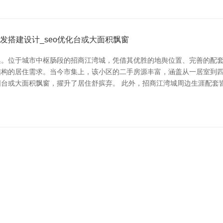
发搭建设计_seo优化台或大面积飘窗
。位于城市中枢肠段的招商江湾城，凭借其优胜的地舆位置、完善的配套
结构的居住需求。当今市集上，该小区的二手房源丰富，涵盖从一居室到
台或大面积飘窗，擢升了居住舒摈弃。 此外，招商江湾城周边生涯配套