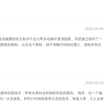
2026-03-05
，这些被删除的文献并不会立即从电脑中透顶隐匿，而是被迁移到了一
圾桶图案的图标。点击这个图标，就不错翻开回收站窗口，搜检所有这
2026-02-13
工建材的新技术，带有浓厚的乡村炮味和诡异颜色。 相传，在一个偏
能与一火灵换取。村民们对他既敬畏又意思意思，每逢大事，王人会请