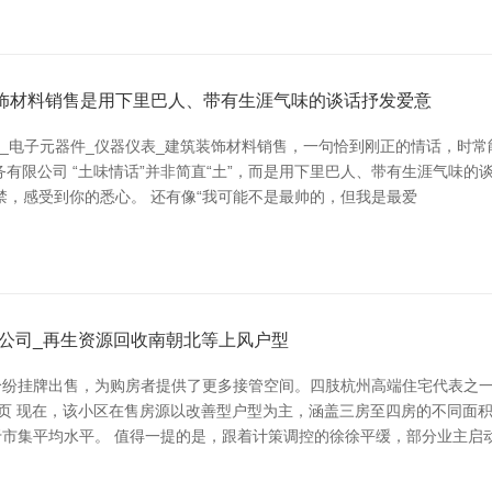
装饰材料销售是用下里巴人、带有生涯气味的谈话抒发爱意
_电子元器件_仪器仪表_建筑装饰材料销售，一句恰到刚正的情话，时常
有限公司 “土味情话”并非简直“土”，而是用下里巴人、带有生涯气味的
禁，感受到你的悉心。 还有像“我可能不是最帅的，但我是最爱
公司_再生资源回收南朝北等上风户型
纷纷挂牌出售，为购房者提供了更多接管空间。四肢杭州高端住宅代表之
首页 现在，该小区在售房源以改善型户型为主，涵盖三房至四房的不同面
市集平均水平。 值得一提的是，跟着计策调控的徐徐平缓，部分业主启