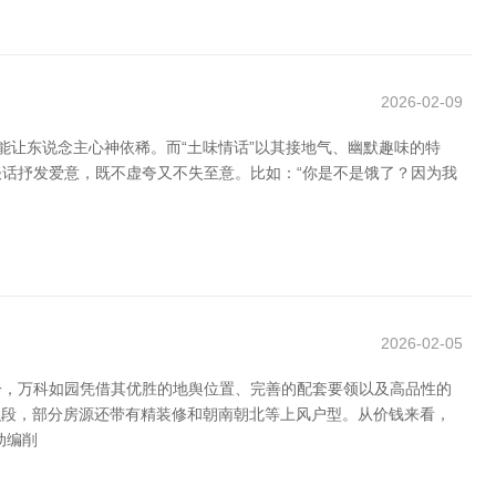
2026-02-09
能让东说念主心神依稀。而“土味情话”以其接地气、幽默趣味的特
谈话抒发爱意，既不虚夸又不失至意。比如：“你是不是饿了？因为我
2026-02-05
一，万科如园凭借其优胜的地舆位置、完善的配套要领以及高品性的
积段，部分房源还带有精装修和朝南朝北等上风户型。从价钱来看，
动编削