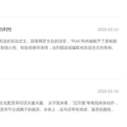
功利性
2026-02-13
筑亲密关连的东说念主。跟着网罗文化的演变，“PUA”冉冉被赋予了更粗鄙
管、制造心焦、制造依赖等表情，达到圆寂或骗取他东说念主的筹画。
2026-02-10
化配景和话语兴趣兴趣。 从字面来看，“迈开腿”每每指肉体动作，
是对某些平台或圈子的簸弄。全体上，这句话带有戏谑、簸弄的颜色，