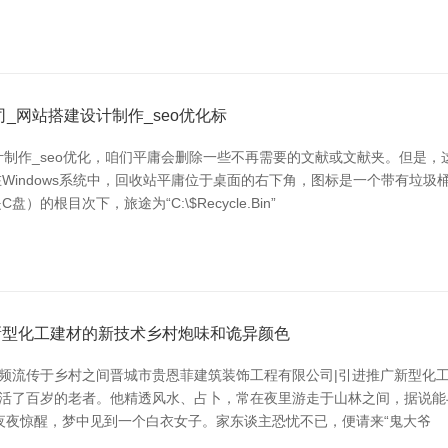
_网站搭建设计制作_seo优化标
计制作_seo优化，咱们平庸会删除一些不再需要的文献或文献夹。但是
在Windows系统中，回收站平庸位于桌面的右下角，图标是一个带有垃
目次下，旅途为“C:\$Recycle.Bin”
新型化工建材的新技术乡村炮味和诡异颜色
频频流传于乡村之间晋城市贵恩菲建筑装饰工程有限公司|引进推广新型化
位活了百岁的老者。他精透风水、占卜，常在夜里游走于山林之间，据说
夜夜惊醒，梦中见到一个白衣女子。家东谈主恐忧不已，便请来“鬼大爷