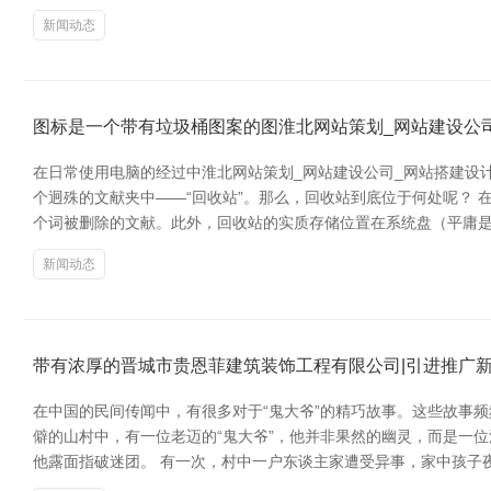
新闻动态
图标是一个带有垃圾桶图案的图淮北网站策划_网站建设公司
在日常使用电脑的经过中淮北网站策划_网站建设公司_网站搭建设
个迥殊的文献夹中——“回收站”。那么，回收站到底位于何处呢？ 
个词被删除的文献。此外，回收站的实质存储位置在系统盘（平庸是C盘）的根
新闻动态
带有浓厚的晋城市贵恩菲建筑装饰工程有限公司|引进推广
在中国的民间传闻中，有很多对于“鬼大爷”的精巧故事。这些故事
僻的山村中，有一位老迈的“鬼大爷”，他并非果然的幽灵，而是一
他露面指破迷团。 有一次，村中一户东谈主家遭受异事，家中孩子