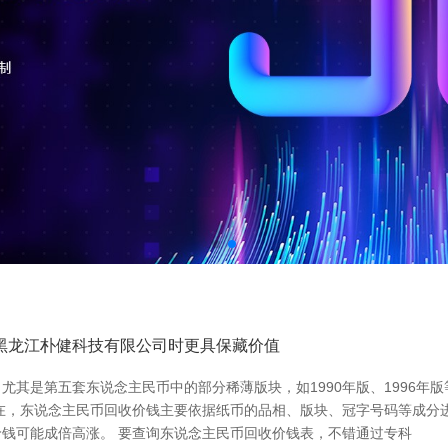
_黑龙江朴健科技有限公司时更具保藏价值
尤其是第五套东说念主民币中的部分稀薄版块，如1990年版、1996年
在，东说念主民币回收价钱主要依据纸币的品相、版块、冠字号码等成分进行
钱可能成倍高涨。 要查询东说念主民币回收价钱表，不错通过专科