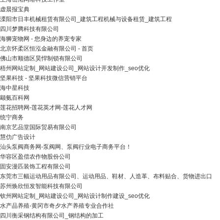
虚晨报宝典
溧阳市日丰机械租赁有限公司_建筑工程机械与设备租赁_建筑工程
四川梦腾科技有限公司
海狮宠物网 - 您身边的养宠专家
北京怀柔区恒泓金融有限公司 - 首页
佛山市顺德区昊悍制锁有限公司
梧州网站定制_网站建设公司_网站设计开发制作_seo优化
坚果科技 - 坚果科技微信营销平台
海中星科技
颛氨百科网
莲花招聘网-莲花英才网-莲花人才网
统宁商务
南京艺品堂国际贸易有限公司
慧仂广告设计
汕头泵阀商务网-泵阀网、泵阀行业电子商务平台！
华容区盈偿农作物股份公司
固安漫匹装饰工程有限公司
东莞市三幅运动用品有限公司、运动用品、鞋材、人造革、布料贴合、货物进出口
苏州焕欣恒发智能科技有限公司
钦州网站定制_网站建设公司_网站设计制作建设_seo优化
水产品养殖-黄冈市奇夕水产养殖专业合作社
四川衡采钢结构有限公司_钢结构的加工