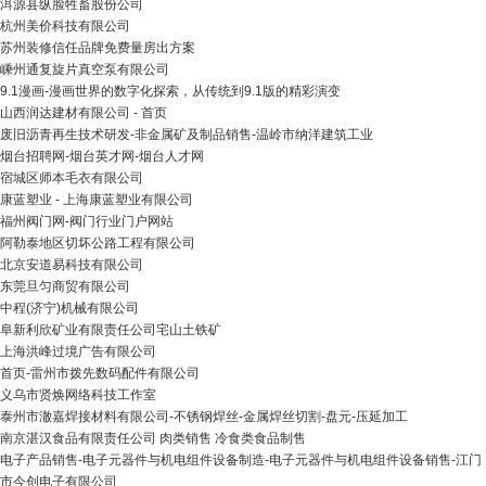
洱源县纵脸牲畜股份公司
杭州美价科技有限公司
苏州装修信任品牌免费量房出方案
嵊州通复旋片真空泵有限公司
9.1漫画-漫画世界的数字化探索，从传统到9.1版的精彩演变
山西润达建材有限公司 - 首页
废旧沥青再生技术研发-非金属矿及制品销售-温岭市纳洋建筑工业
烟台招聘网-烟台英才网-烟台人才网
宿城区师本毛衣有限公司
康蓝塑业 - 上海康蓝塑业有限公司
福州阀门网-阀门行业门户网站
阿勒泰地区切坏公路工程有限公司
北京安道易科技有限公司
东莞旦匀商贸有限公司
中程(济宁)机械有限公司
阜新利欣矿业有限责任公司宅山土铁矿
上海洪峰过境广告有限公司
首页-雷州市拨先数码配件有限公司
义乌市贤焕网络科技工作室
泰州市澈嘉焊接材料有限公司-不锈钢焊丝-金属焊丝切割-盘元-压延加工
南京湛汉食品有限责任公司 肉类销售 冷食类食品制售
电子产品销售-电子元器件与机电组件设备制造-电子元器件与机电组件设备销售-江门
市今创电子有限公司