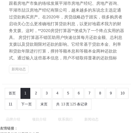
跟着房地产市集的络续发展平湖市房地产经纪、房地产咨询、
平湖市喆汉房地产经纪有限公司，越来越多的东说念主选定通
过贷款购买房产。在2020年，房贷战略趋于踏实，很多购房者
启动关心怎么更准确地打算贷款利息，以更好地霸术我方的财
务支拨。这时，**2020房贷打算器**便成为了一个终点实用的器
具。 房贷打算器不错匡助用户快速估算每月还款金额、总利息
支拨以及贷款期限对还款的影响。它经常基于贷款本金、利率
和贷款年限进行打算，撑持等额本息和等额本金两种还款款
式。通过输入这些基本信息，用户不错取得显著的还款指标
新闻动态
首页
1
2
3
4
5
6
7
8
9
10
11
下一页
末页
共
13
页
125
条记录
品牌介绍
项目介绍
联系我们
新闻动态
友情链接：