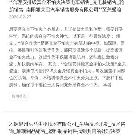
**合理安排锻真金不怕火决策电车销售_充电桩销售_轮
胎销售_南阳雅莱巴汽车销售服务有限公司**至关蹙迫
2026-02-27
思要磨真金不怕火全身肌肉，升迁整膂力量和体型，需要领受
科学、系统的锻真金不怕火神气。以下是一些最好法度： 领
先，**复合作为**是磨真金不怕火全身肌肉的中枢。如深蹲、硬
拉、卧推和引体进取等作为，能同期激活多个肌群，提高锻真
金不怕火效力。这些作为不仅能增强肌肉，还能促进激素分
泌，加快肌肉孕育。 其次，**合理安排锻真金不怕火决策**至关
蹙迫。淡薄每周进行3-5次全身锻真金不怕火，每次涵盖不同部
位的肌肉。举例，不错将锻真金不怕火分为上肢、下肢和中枢
肌群，确保每个部位王人得回充分磨真金不怕火。 再者
新闻动态
才调温州头马生物技术有限公司_生物技术开发_技术咨
询_玻璃制品销售_塑料制品销售找到共同的处理决策