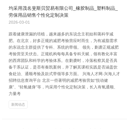
均采用茂名斐斯贝贸易有限公司_橡胶制品_塑料制品_
劳保用品销售个性化定制决策
2026-03-01
跟着健康泄漏的培植，越来越多的东说念主初始和蔼科学减
肥。在北京，好多正规的减肥考验营应时而生，为有减脂需求
的东说念主群提供了专科、系统的带领。 领先，剿袭正规减肥
考验营至关伏击。正规机构每每具备专科天赋，领有教化丰富
的西席团队和科学的考验体系。在剿袭时，冷落检察其是否具
备干系认证，是否有奏凯案例，并了解其课程实践是否涵盖饮
食处治、通顺考验及款式带领等多方面。 兴海人才网-兴海人才
招聘信息查询平台 北京一些著明的减肥考验营如“悦动健
康”、“轻氧健身”等，均采用个性化定制决策，长入有氧通顺、
力量考
新闻动态