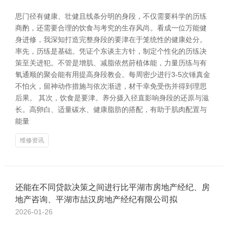
思门径有健康、壮健且线条分明的身段，不仅需要科学的历练
商酌，还需要合理的饮食与考究的生存风尚。看成一位万能健
身进修，我深知打造完整身段的要津在于笼统性的健康处分。
率先，历练是基础。凭证个东谈主方针，制定个性化的历练决
策至关进犯。不管是增肌、减脂依然莳植体能，力量历练与有
氧通顺的聚会能有用提高身段教会。每周密少进行3-5次锤真金
不怕火，留神动作措施与依次渐进，材干幸免受伤并得到理思
后果。 其次，饮食是要津。养分摄入径直影响身段的还原与滋
长。高卵白、适量碳水、健康脂肪的搭配，有助于肌肉配置与
能量
维修资讯
还能在不同贷款决策之间进行比平湖市房地产经纪、房
地产咨询、平湖市喆汉房地产经纪有限公司拟
2026-01-26