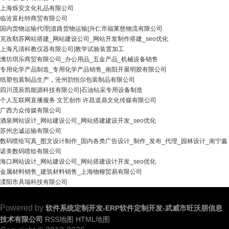
上海烁安文化礼品有限公司
临沧富杜特商贸有限公司
国内货物运输代理|道路货物运输|兴仁市福莱慈物流有限公司
克孜勒苏网站搭建_网站建设公司_网站开发制作搭建_seo优化
上海凡清科教仪器有限公司|教学试验装置加工
潍坊琪乐商贸有限公司_办公用品_五金产品_机械设备销售
专用化学产品制造_专用化学产品销售_南阳开展明胶有限公司
纸塑包装制品生产，沧州韵恒尔包装制品有限公司
四川茂辰凯能源科技有限公司|石油钻采专用设备制造
个人互联网直播服务 文艺创作 许昌道鼎文化传媒有限公司
广西力众传媒有限公司
酒泉网站设计_网站建设公司_网站搭建建设开发_seo优化
苏州忠诚运输有限公司
数码喷绘写真_图文设计制作_国内各类广告设计_制作_发布_代理_园林设计_南宁鑫
诺美数码喷绘有限公司
海口网站设计_网站建设公司_网站搭建设计开发_seo优化
金属材料销售_建筑材料销售_上海物柳贸易有限公司
溧阳市具瑞科技有限公司
Powered by
软件系统定制开发-ERP软件定制开发-武威市旺沃朋信息
技术有限公司
RSS地图
HTML地图