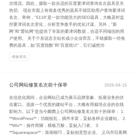
次情况。因此，摄取一款合适的百度要津词查询名次器具至关
热切。 现在市面上有很多优秀的器具不错匡助用户查询要津词
名次。举例，“5118”是一款功能浩大的SEO器具，大略及时监
控要津词名次变化，分析竞争敌手的优化计谋。另外，“新
网”和“爱站网”也提供了丰富的要津词数据，合适不同端倪的用
户使用。 关于个东说念主站长或小企业而言，不错摄取一些免
费的器具，如“百度指数”和“百度统计”，它们诚然功
维修资讯
公司网站修复名次前十保举
2026-04-15
在信息化期间，企业网站已成为展示品牌形象、拓展业务的伏
击窗口。选拔一个优质的建站平台，大概有用栽培企业的在线
影响力。以下是当今阛阓上公司网站修复名次前十的保举： 1.
**WordPress**：功能纷乱，插件丰富，妥贴各样企业建站。 2.
**Wix**：操作简陋，模板万般，妥贴入门者。 3.
**Squarespace**：策画细巧，妥贴创意型企业。 义乌市珏客网