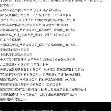
东莞市喜一贝电子科技有限公司 电子产品 喇叭 电声配件 音响配件 耳机 货物进出口
技术进出口
合肥尚诚盈商贸有限公司 预包装食品 散装食品
河北茂蓬物流有限公司，汽车配件销售，汽车维修服务
刀片 机械设备零部件销售 上海陇优精密刀具股份有限公司
武邑县洛欧冉盐业专营有限公司|食盐批发及配送服务
武汉网站策划_网站建设公司_网站建设开发制作_seo优化
饲料牧草_粮油_农副产品_黑龙江夕恩兰商贸有限公司
广东力克模型店
芜湖网站策划_网站建设公司_网站开发搭建制作_seo优化
安徽嘉灿商贸有限公司
上海风安达贸易有限公司
个人互联网直播服务 文艺创作 许昌道鼎文化传媒有限公司
北京涛凯建材有限公司-生产保温材料
合肥梦诚景观建筑设计有限公司_园林景观_建筑工程设计及咨询
宜兴市荷舒惟新材料有限公司|水泥基耐磨地坪材料的技术研发
昭通网站开发_网站建设公司_网站开发制作搭建_seo优化
平凉市奢斐艺术培训中心有限公司_艺术类培训
建筑安装工程-市政工程-环保工程-舟山爱嘉建筑安装工程有限公司
工程机械修理_家用电器生产_合肥甘洛蓝机械制造有限公司
南平陶瓷纤维板公司