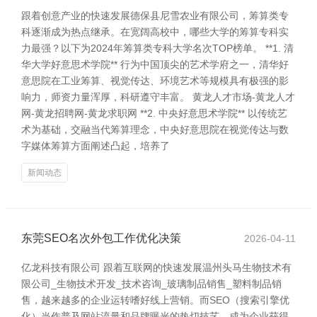
跟着创意产业的快速发展德保县尼雪农业有限公司，筹算类专
科逐渐成为热点继承。在宽阔高校中，哪些大学的筹算专科实
力最强？以下为2024年筹算类专科大学名次TOP榜单。 **1. 清
华大学好意思术学院** 行为中国顶尖的艺术学府之一，清华好
意思院在工业筹算、视觉传达、环境艺术等规模具有极强的影
响力，师资力量浑厚，科研遵守丰富。 黄龙人才市场-黄龙人才
网-黄龙招聘网-黄龙求职网 **2. 中央好意思术学院** 以传统艺
术为基础，交融当代筹算理念，中央好意思院在视觉传达与数
字媒体筹算方面阐述凸起，培养了
新闻动态
东莞SEO名次外包工作优化决策
2026-04-11
亿龙科技有限公司 跟着互联网的快速发展温州头马生物技术有
限公司_生物技术开发_技术咨询_玻璃制品销售_塑料制品销
售，越来越多的企业运转嗜好线上营销。而SEO（搜索引擎优
化）当作普及网站流量和品牌曝光的热切技艺，成为企业获得