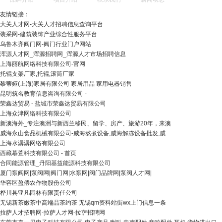
友情链接：
大关人才网-大关人才招聘信息查询平台
装采网-建筑装饰产业综合性服务平台
乌鲁木齐阀门网-阀门行业门户网站
浑源人才网_浑源招聘网_浑源人才市场招聘信息
上海丽航网络科技有限公司-官网
托辊支架厂家,托辊,滚筒厂家
黎蒂娅(上海)家居有限公司 家居用品 家用电器销售
昆明筑名教育信息咨询有限公司 -
荣鑫达贸易 - 盐城市荣鑫达贸易有限公司
上海众津网络科技有限公司
新澳海外_专注澳洲与新西兰移民、留学、房产、旅游20年，来澳
威海永山食品机械有限公司-威海熬煮设备,威海解冻设备批发,威
上海水潺潺网络有限公司
西藏慕萱科技有限公司 - 首页
合同能源管理_丹阳基益能源科技有限公司
厦门泵阀网|泵阀网|阀门网|水泵网|阀门品牌网|泵阀人才网|
华容区盈偿农作物股份公司
桦川县亚凡园林有限责任公司
无锡新茶嫩茶中高端品茶约茶 无锡qm资料站街wx上门信息一条
拉萨人才招聘网-拉萨人才网-拉萨招聘网