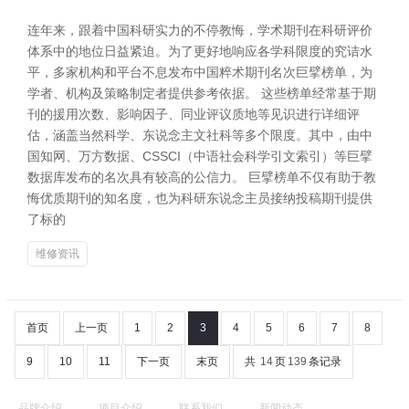
连年来，跟着中国科研实力的不停教悔，学术期刊在科研评价
体系中的地位日益紧迫。为了更好地响应各学科限度的究诘水
平，多家机构和平台不息发布中国粹术期刊名次巨擘榜单，为
学者、机构及策略制定者提供参考依据。 这些榜单经常基于期
刊的援用次数、影响因子、同业评议质地等见识进行详细评
估，涵盖当然科学、东说念主文社科等多个限度。其中，由中
国知网、万方数据、CSSCI（中语社会科学引文索引）等巨擘
数据库发布的名次具有较高的公信力。 巨擘榜单不仅有助于教
悔优质期刊的知名度，也为科研东说念主员接纳投稿期刊提供
了标的
维修资讯
首页
上一页
1
2
3
4
5
6
7
8
9
10
11
下一页
末页
共
14
页
139
条记录
品牌介绍
项目介绍
联系我们
新闻动态