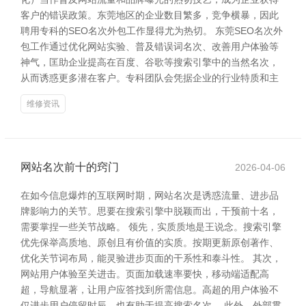
客户的错误政策。东莞地区的企业数目繁多，竞争横暴，因此
聘用专科的SEO名次外包工作显得尤为热切。 东莞SEO名次外
包工作通过优化网站实验、普及错误词名次、改善用户体验等
神气，匡助企业提高在百度、谷歌等搜索引擎中的当然名次，
从而诱惑更多潜在客户。专科团队会凭据企业的行业特质和主
维修资讯
网站名次前十的窍门
2026-04-06
在如今信息爆炸的互联网时期，网站名次是诱惑流量、进步品
牌影响力的关节。思要在搜索引擎中脱颖而出，干预前十名，
需要掌捏一些关节战略。 领先，实质质地是王说念。搜索引擎
优先保举高质地、原创且有价值的实质。按期更新原创著作、
优化关节词布局，能灵验进步页面的干系性和泰斗性。 其次，
网站用户体验至关进击。页面加载速率要快，移动端适配高
超，导航显著，让用户应答找到所需信息。高超的用户体验不
仅进步用户停留时辰，也有助于提高搜索名次。 此外，外部贯