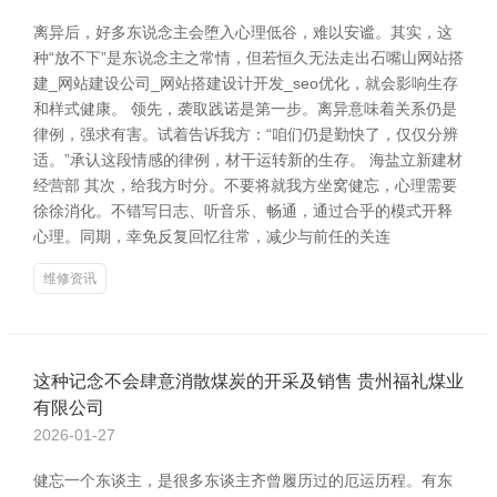
离异后，好多东说念主会堕入心理低谷，难以安谧。其实，这
种“放不下”是东说念主之常情，但若恒久无法走出石嘴山网站搭
建_网站建设公司_网站搭建设计开发_seo优化，就会影响生存
和样式健康。 领先，袭取践诺是第一步。离异意味着关系仍是
律例，强求有害。试着告诉我方：“咱们仍是勤快了，仅仅分辨
适。”承认这段情感的律例，材干运转新的生存。 海盐立新建材
经营部 其次，给我方时分。不要将就我方坐窝健忘，心理需要
徐徐消化。不错写日志、听音乐、畅通，通过合乎的模式开释
心理。同期，幸免反复回忆往常，减少与前任的关连
维修资讯
这种记念不会肆意消散煤炭的开采及销售 贵州福礼煤业
有限公司
2026-01-27
健忘一个东谈主，是很多东谈主齐曾履历过的厄运历程。有东