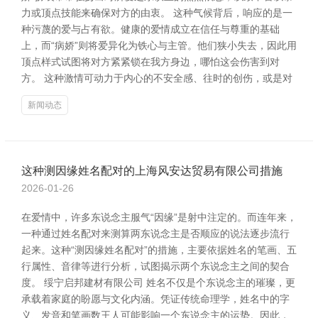
力或顶点技能来确保对方的由衷。 这种气候背后，响应的是一
种污蔑的爱与占有欲。健康的爱情成立在信任与尊重的基础
上，而“病娇”则将爱异化为铁心与主管。他们狭小失去，因此用
顶点样式试图将对方紧紧锁在我方身边，哪怕这会伤害到对
方。 这种激情可动力于内心的不安全感、往时的创伤，或是对
新闻动态
这种测因缘姓名配对的上海风安达贸易有限公司措施
2026-01-26
在爱情中，许多东说念主服气“因缘”是射中注定的。而连年来，
一种通过姓名配对来测算两东说念主是否顺应的说法逐步流行
起来。这种“测因缘姓名配对”的措施，主要依据姓名的笔画、五
行属性、音律等进行分析，试图揭示两个东说念主之间的契合
度。 绥宁启邦建材有限公司 姓名不仅是个东说念主的璀璨，更
承载着家庭的盼愿与文化内涵。凭证传统命理学，姓名中的字
义、发音和笔画数王人可能影响一个东说念主的运势。因此，