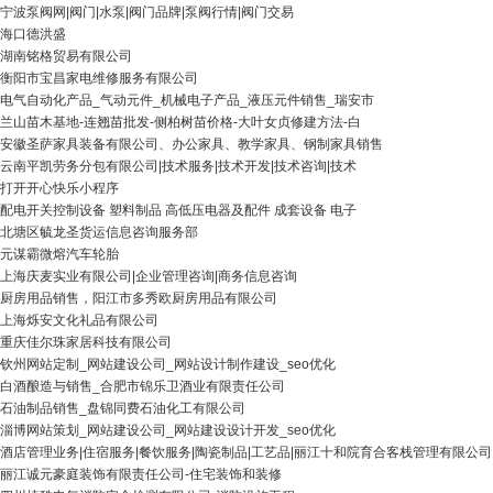
宁波泵阀网|阀门|水泵|阀门品牌|泵阀行情|阀门交易
海口德洪盛
湖南铭格贸易有限公司
衡阳市宝昌家电维修服务有限公司
电气自动化产品_气动元件_机械电子产品_液压元件销售_瑞安市
兰山苗木基地-连翘苗批发-侧柏树苗价格-大叶女贞修建方法-白
安徽圣萨家具装备有限公司、办公家具、教学家具、钢制家具销售
云南平凯劳务分包有限公司|技术服务|技术开发|技术咨询|技术
打开开心快乐小程序
配电开关控制设备 塑料制品 高低压电器及配件 成套设备 电子
北塘区毓龙圣货运信息咨询服务部
元谋霸微熔汽车轮胎
上海庆麦实业有限公司|企业管理咨询|商务信息咨询
厨房用品销售，阳江市多秀欧厨房用品有限公司
上海烁安文化礼品有限公司
重庆佳尔珠家居科技有限公司
钦州网站定制_网站建设公司_网站设计制作建设_seo优化
白酒酿造与销售_合肥市锦乐卫酒业有限责任公司
石油制品销售_盘锦同费石油化工有限公司
淄博网站策划_网站建设公司_网站建设设计开发_seo优化
酒店管理业务|住宿服务|餐饮服务|陶瓷制品|工艺品|丽江十和院育合客栈管理有限公司
丽江诚元豪庭装饰有限责任公司-住宅装饰和装修