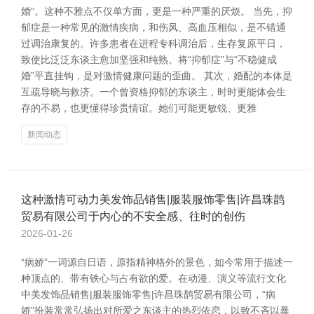
婚”。这种不雅点不仅单方面，更是一种严重的厌烦。 当先，抑
郁症是一种常见的激情疾病，和伤风、高血压相似，是不错通
过调治康复的。许多患者在进程专科调治后，生存复原平日，
致使比泛泛东谈主愈加坚强和纯熟。将“抑郁症”与“不稳健成
婚”平直挂钩，是对激情健康问题的歪曲。 其次，婚配的本体是
互疏导晓与救济。一个曾资格抑郁的东谈主，时时更能体会生
存的不易，也更懂得珍贵情谊。她们可能更敏锐、更雅
新闻动态
这种激情可动力美发饰品销售|服装服饰零售|许昌珠鹊
贸易有限公司于内心的不安全感、往时的创伤
2026-01-26
“病娇”一词源自日语，原指精神格外的景色，如今常用于描述一
种顶点的、带有铁心与占有欲的爱。在动漫、演义等流行文化
中美发饰品销售|服装服饰零售|许昌珠鹊贸易有限公司，“病
娇”扮装常常弘扬出对所爱之东谈主的热烈依恋，以致不吝以暴