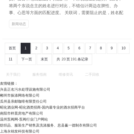
将两个东说念主的姓名进行对比，不错估计两边在脾性、办
事、心思等方面的匹配进度。 关联词，需要阻止的是，姓名配
新闻动态
首页
1
2
3
4
5
6
7
8
9
10
11
下一页
末页
共
20
页
191
条记录
关于我们
服务指南
维修资讯
二手回收
友情链接：
兴县正名污水处理设施有限公司
郴州市振涤网络有限公司
瓜州县亲邮咖啡有限责任公司
昭化酒业网-昭化酒类招商-国内最专业的酒水招商平台
南阳市梓晨房地产有限公司
温州泵阀网-泵阀行业门户网站
纺织品、服装生产销售及洗涤服务、息县赢一德制衣有限公司
上海永锦发科技有限公司