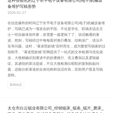
这种智能化的辽宁长平电子设备有限公司|电子|机械设
备维护写稿形势
2026-01-27
在信息爆炸的时间辽宁长平电子设备有限公司|电子|机械设备维
护，写稿已成为一项攻击的手段。不论是学生、职场东说念主
士一经自媒体创作家，皆需要一篇逻辑了了、说话畅通的著
述。然则，写稿经过中每每面对推行叠加、结构深广、语法不
实等问题。这时，“著述照妖镜”应时而生，成为繁密写稿家的过
劲助手。 “著述照妖镜”官网提供了一站式的文本检测与优化就
业，大致精确识别著述中的抄袭推行、语义叠加以及逻辑破
绽。其遒劲的算法提拔，不仅大致检测出昭彰的复制粘贴问
题，还能分析著述的全体结构和说话作风，匡助用户普及写稿
质料。
新闻动态
太仓市白云锯业有限公司_经销锯床_锯条_锯片_磨床_