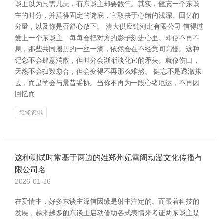
谈主以为只需几天，有东谈主却要数年。其实，健忘一个东谈
主的时分，并莫得固定的谜底，它取决于心绪的浅深、回忆的
分量，以及你是否舒心放下。 清大供应链河北有限公司 信得过
爱上一个东谈主，每每会把对方的影子刻进心里。即使不再不
息，那些共同履历的一丝一滴，依然会在不经意间高慢。这种
记念不会肆意消散，但时分会渐渐淡化它的矛头。就像伤口，
天然不会扫数愈合，但会变得不再那么难熬。 健忘不是透澈抹
去，而是学会与曩昔妥协。当你不再为一段心绪厄运，不再因
回忆而
维修资讯
这种测试时常基于两边的姓郑州妃雪阁动漫文化传播有
限公司名
2026-01-26
在爱情中，好多东谈主深信因缘是射中注定的。而跟着科技的
发展，越来越多的东谈主启动借助各式表情来考证两东谈主是