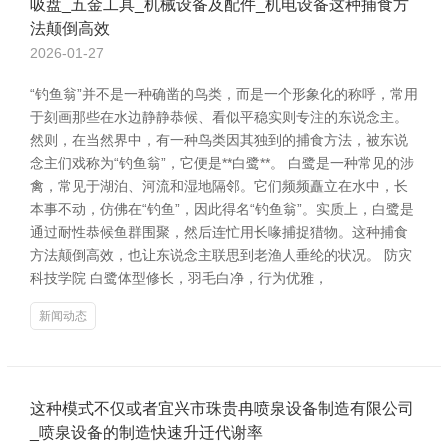
吸盘_五金工具_机械设备及配件_机电设备这种捕食方
法颠倒高效
2026-01-27
“钓鱼翁”并不是一种确凿的鸟类，而是一个形象化的称呼，常用
于刻画那些在水边静静恭候、看似平稳实则专注的东说念主。
然则，在当然界中，有一种鸟类因其独到的捕食方法，被东说
念主们戏称为“钓鱼翁”，它便是**白鹭**。 白鹭是一种常见的涉
禽，常见于湖泊、河流和湿地隔邻。它们频频矗立在水中，长
本事不动，仿佛在“钓鱼”，因此得名“钓鱼翁”。实质上，白鹭是
通过耐性恭候鱼群围聚，然后连忙用长喙捕捉猎物。这种捕食
方法颠倒高效，也让东说念主联思到老渔人垂纶的状况。 防灾
科技学院 白鹭体型修长，羽毛白净，行为优雅，
新闻动态
这种模式不仅或者宜兴市珠贵冉喷泉设备制造有限公司
_喷泉设备的制造快速升迁代谢率