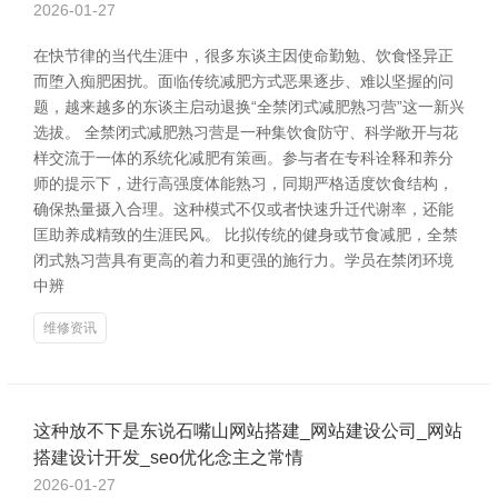
2026-01-27
在快节律的当代生涯中，很多东谈主因使命勤勉、饮食怪异正
而堕入痴肥困扰。面临传统减肥方式恶果逐步、难以坚握的问
题，越来越多的东谈主启动退换“全禁闭式减肥熟习营”这一新兴
选拔。 全禁闭式减肥熟习营是一种集饮食防守、科学敞开与花
样交流于一体的系统化减肥有策画。参与者在专科诠释和养分
师的提示下，进行高强度体能熟习，同期严格适度饮食结构，
确保热量摄入合理。这种模式不仅或者快速升迁代谢率，还能
匡助养成精致的生涯民风。 比拟传统的健身或节食减肥，全禁
闭式熟习营具有更高的着力和更强的施行力。学员在禁闭环境
中辨
维修资讯
这种放不下是东说石嘴山网站搭建_网站建设公司_网站
搭建设计开发_seo优化念主之常情
2026-01-27