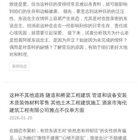
致使是爱。但当这种目的变得经常且难以杀青时，就可能影响
到咱们的生存和边幅健康。 领先，要意志到这种目的的泛泛
性。东说念主在情怀上容易产生依恋，尤其是对也曾亲密的东
说念主。但淌若这种念念念一经影响到你的日常生存、责任或
心境巩固，就需要引起深爱。 接下来，试着分析我方为什么老
是想着阿谁东说念主。是因为并立？如故因为未完成的情怀？
偶而是对昔时的缺憾？了解背后的原因，有助于咱们更好大地
对和料理。
新闻动态
这种不其他道路 隧道和桥梁工程建筑 管道和设备安装
木质装饰材料零售 其他土木工程建筑施工 酒泉市海伦
建筑工程有限公司雅点不仅单方面
2026-01-26
在婚恋市聚积，有些东谈主对“依然患有抑郁症”的女性抓有偏
见，认为她们“激情不健康”“心绪不踏实”，致使合计“不稳健成