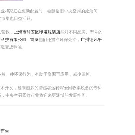
企业和家庭在更新配置时，会濒临旧中央空调的处治问
收市集也日益活跃。
夫营救，
上海市静安区咿娅服装店
能对不同品牌、型号的
科技有限公司 - 首页
他们还贯注环保处治，
广州德凡平
环境变成稠浊。
亦然一种环保行为，有助于资源再应用，减少阔绰。
技术开发，越来越多的蹧跶者运转深爱回收渠说念的专科
高，中央空召回收行业将迎来更渊博的发展空间。
时而生