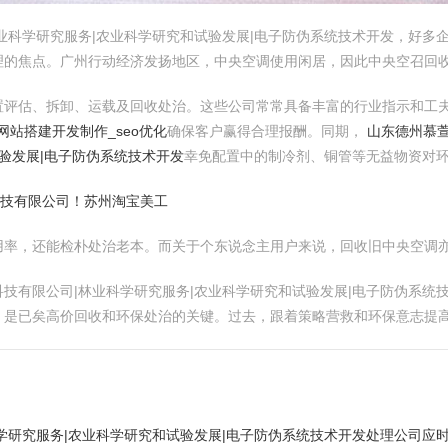
业科学研究服务|农业科学研究和试验发展|电子防伪系统技术开发，好多
理的焦点。广州行动经济发扬地区，中央空调使用闲居，因此中央空召回
置评估、拆卸、运载及回收处治。这些公司常常具备丰富的行业指示和工
网站搭建开发制作_seo优化
确保客户赢得合理报酬。同期，
山东德州慕萱
验发展|电子防伪系统技术开发
幸免配置中的制冷剂、铜管等无益物资对
科技有限公司！苏州淘宝美工
用率，还能检朴处治老本。而关于个东说念主用户来说，回收旧中央空调
技有限公司|林业科学研究服务|农业科学研究和试验发展|电子防伪系统
，是已矣高价回收和环保处治的关键。过去，跟着策略营救和环保意志提
学研究服务|农业科学研究和试验发展|电子防伪系统技术开发处理公司应