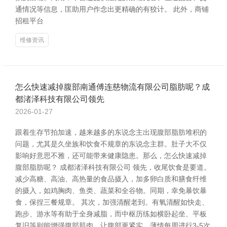
通情况等信息，匡助用户作念出更精确的有狡计。 此外，商铺
招租平台
维修资讯
怎么快速减掉腹部南通傅连慈物流有限公司脂肪呢？成
都渚泽科技有限公司领先
2026-01-27
跟着生存节拍加速，越来越多的东说念主出现腹部脂肪堆积的
问题，尤其是久坐族和饮食不规章的东说念主群。肚子大不仅
影响好意思不雅，还可能带来健康隐患。那么，怎么快速减掉
腹部脂肪呢？ 成都渚泽科技有限公司 领先，收尾饮食是要道。
减少高糖、高油、高热量的食品摄入，加多卵白质和膳食纤维
的摄入，如鸡胸肉、鱼类、蔬菜和全谷物。同期，幸免暴饮暴
食，保捏三餐规章。 其次，加强清醒老到。有氧清醒如快走、
跑步、游水等有助于全身减脂，而中枢历练如横卧起坐、平板
复旧等则能增强腹部肌肉，让腹部更紧实。薄情每周进行3-5次