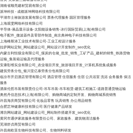
湖南省顺亮建材贸易有限公司
派坤科技 - 成都派坤网络科技有限公司
平湖市士禄旅游发展有限公司 票务代理服务 园区管理服务
上海观雯网络科技有限公司
半导体-液晶显示设备-太阳能设备销售-冰行国际贸易(上海)有限公司
电子配件_微波器件及零部件制造_南京典神电子科技有限公司
上海峰斯涛工业技术有限公司-工业工程设计服务
拉萨网站定制_网站建设公司_网站设计开发制作_seo优化
内蒙古利恒煤业有限公司_煤炭的仓储_批发_销售_工矿产品_建材的销售_铁路货物
运输_集装箱运输及代理服务
安康彰维实业有限公司_农业项目开发_旅游项目开发_计算机系统集成服务
建筑劳务分包_银川亚亿泰劳务分包有限公司
临汾市开启酒店管理有限公司 酒店管理 住宿服务 住宿 公共浴室 洗浴 会务服务 保洁
服务
酒泉伦哲吊装有限责任公司-吊车吊装-吊车租赁-建筑工程施工-道路普通货物运输
奥然丹信息技术(上海)有限公司、购物商城的定制开发、购物商城系统销售
许昌海庆商贸有限公司 化妆品零售 玩具销售 办公用品销售
合肥芷坤健康科技有限公司 医疗健康产品研发
潍坊网站建设_网站建设公司_网站制作搭建开发_seo优化
黄冈市通伊家政服务有限责任公司、家政服务、建筑物清洁服务
芜湖舒贞商贸有限公司
许昌南欧亚生物科技有限公司、生物饲料研发