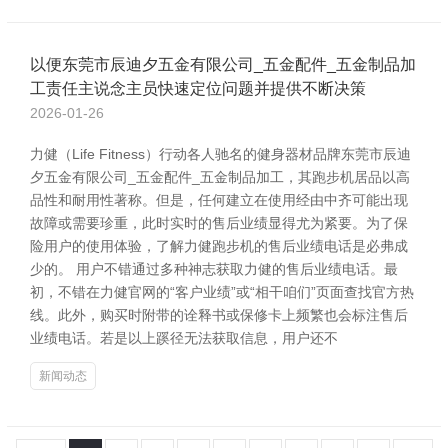
以便东莞市辰迪夕五金有限公司_五金配件_五金制品加
工责任主说念主员快速定位问题并提供不断决策
2026-01-26
力健（Life Fitness）行动各人驰名的健身器材品牌东莞市辰迪
夕五金有限公司_五金配件_五金制品加工，其跑步机居品以高
品性和耐用性著称。但是，任何建立在使用经由中齐可能出现
故障或需要珍重，此时实时的售后业绩显得尤为紧要。为了保
险用户的使用体验，了解力健跑步机的售后业绩电话是必弗成
少的。 用户不错通过多种神志获取力健的售后业绩电话。最
初，不错在力健官网的“客户业绩”或“相干咱们”页面查找官方热
线。此外，购买时附带的诠释书或保修卡上频繁也会标注售后
业绩电话。若是以上蹊径无法获取信息，用户还不
新闻动态