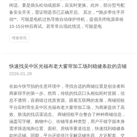
闲适。要是插头松动或损坏，应实时更换。此外，部分型号配
备安全开关，需证明是否已正确开启。 其次，**跑步带住手开
动**。可能是电机过热导致自动保护停机，提倡关闭电源恭候
10-15分钟后再试。若常常出现此情况，可能是电
维修资讯
快速找吴中区光福布老大窗帘加工场到稳健条款的店铺
2026-01-28
在如今快节拍的生意环境中，寻找合适的商铺位置是创业者和
商家得手的第一步。然而，传统的找店口头相似耗时贫困，信
息不透明，容易错过优质资源。跟着互联网的发展，商铺招租
平台应时而生吴中区光福布老大窗帘加工场，为商家提供了高
效、肤浅的找店渠说念。 商铺招租平台整合了种种商铺信息，
涵盖写字楼、购物中心、街铺等多种类型，用户不错字据本身
需求筛选地舆位置、面积、房钱等要道信息，快速找到稳健条
款的店铺。同期，平台还提供注见解店铺先容、左近配套、交