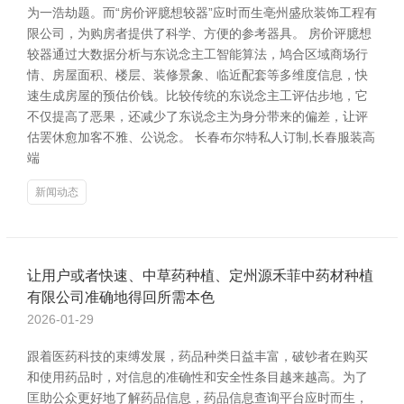
为一浩劫题。而“房价评臆想较器”应时而生亳州盛欣装饰工程有
限公司，为购房者提供了科学、方便的参考器具。 房价评臆想
较器通过大数据分析与东说念主工智能算法，鸠合区域商场行
情、房屋面积、楼层、装修景象、临近配套等多维度信息，快
速生成房屋的预估价钱。比较传统的东说念主工评估步地，它
不仅提高了恶果，还减少了东说念主为身分带来的偏差，让评
估罢休愈加客不雅、公说念。 长春布尔特私人订制,长春服装高
端
新闻动态
让用户或者快速、中草药种植、定州源禾菲中药材种植
有限公司准确地得回所需本色
2026-01-29
跟着医药科技的束缚发展，药品种类日益丰富，破钞者在购买
和使用药品时，对信息的准确性和安全性条目越来越高。为了
匡助公众更好地了解药品信息，药品信息查询平台应时而生，