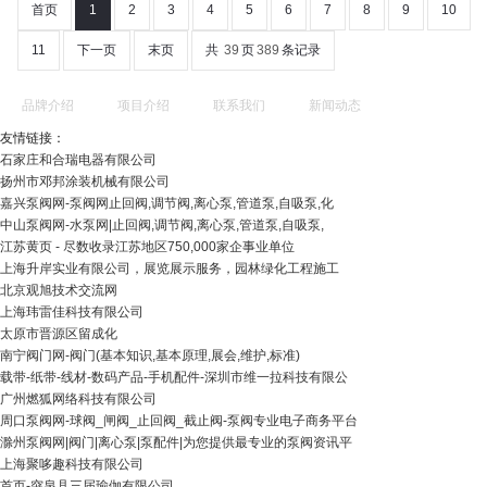
首页
1
2
3
4
5
6
7
8
9
10
11
下一页
末页
共
39
页
389
条记录
品牌介绍
项目介绍
联系我们
新闻动态
友情链接：
石家庄和合瑞电器有限公司
扬州市邓邦涂装机械有限公司
嘉兴泵阀网-泵阀网止回阀,调节阀,离心泵,管道泵,自吸泵,化
中山泵阀网-水泵网|止回阀,调节阀,离心泵,管道泵,自吸泵,
江苏黄页 - 尽数收录江苏地区750,000家企事业单位
上海升岸实业有限公司，展览展示服务，园林绿化工程施工
北京观旭技术交流网
上海玮雷佳科技有限公司
太原市晋源区留成化
南宁阀门网-阀门(基本知识,基本原理,展会,维护,标准)
载带-纸带-线材-数码产品-手机配件-深圳市维一拉科技有限公
广州燃狐网络科技有限公司
周口泵阀网-球阀_闸阀_止回阀_截止阀-泵阀专业电子商务平台
滁州泵阀网|阀门|离心泵|泵配件|为您提供最专业的泵阀资讯平
上海聚哆趣科技有限公司
首页-突泉县三届瑜伽有限公司