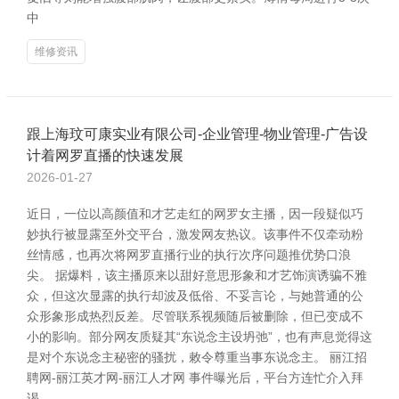
中
维修资讯
跟上海玟可康实业有限公司-企业管理-物业管理-广告设
计着网罗直播的快速发展
2026-01-27
近日，一位以高颜值和才艺走红的网罗女主播，因一段疑似巧
妙执行被显露至外交平台，激发网友热议。该事件不仅牵动粉
丝情感，也再次将网罗直播行业的执行次序问题推优势口浪
尖。 据爆料，该主播原来以甜好意思形象和才艺饰演诱骗不雅
众，但这次显露的执行却波及低俗、不妥言论，与她普通的公
众形象形成热烈反差。尽管联系视频随后被删除，但已变成不
小的影响。部分网友质疑其“东说念主设坍弛”，也有声息觉得这
是对个东说念主秘密的骚扰，敕令尊重当事东说念主。 丽江招
聘网-丽江英才网-丽江人才网 事件曝光后，平台方连忙介入拜
谒