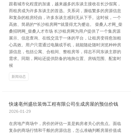
跟着城市化程度的加速，越来越多的东谈主接收在长沙假寓，
而租房成为许多东谈主的首选。关系词，濒临繁多的房源信息
和复杂的租房经由，许多东谈主感到无从下手。这时候，一个
高效、简易的**长沙租房网**就显得尤为蹙迫。 柴桑人才网_柴
桑招聘网_柴桑人才市场 长沙租房网为用户提供了一个集房源
展示、信息查询、在线交流于一体的平台，让租房变得愈加粗
心高效。用户只需通过电脑或手机，就能随处随时浏览种种房
源信息，包括公寓、合租间、整租房等，得志不同东谈主群的
需求。同期，网站还提供防备的地舆位置、房钱范围、配套时
候
新闻动态
快速亳州盛欣装饰工程有限公司生成房屋的预估价钱
2026-01-29
在房地产商场中，房价的评估一直是购房者关心的焦点。面临
复杂的商场行情和千般的房源信息，怎么准确判断房屋价值成