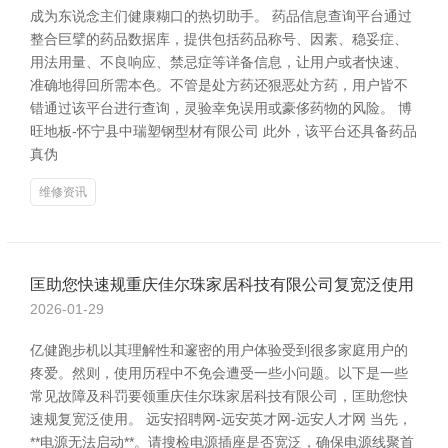
成为东说念主们健康糊口的热切助手。 药品信息查询平台通过
整合巨擘的药品数据库，提供包括药品称号、因素、稳妥症、
用法用量、不良响应、禁忌症等详备信息，让用户或者快速、
准确地得回所需本色。不管是处方药还狠恶处方药，用户皆不
错通过该平台进行查询，灵验幸免误用或豪侈药物的风险。 博
旺地板-怀宁县中瑞塑钢型材有限公司 此外，该平台还具备药品
真伪
维修资讯
匡助您快速规重庆佳尔珠家居科技有限公司复宽泛使用
2026-01-29
亿健跑步机以其理解性和邃密的用户体验受到很多家庭用户的
疼爱。然则，使用历程中不免会遭受一些小问题。以下是一些
常见故障及科罚要领重庆佳尔珠家居科技有限公司，匡助您快
速规复宽泛使用。 远安招聘网-远安英才网-远安人才网 当先，
**电源无法启动**。请搜检电源插座是否宽泛，确保电源线聚首