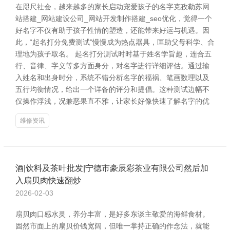
在咫尺社会，越来越多的家长启动宠爱孩子的名字克孜勒苏网
站搭建_网站建设公司_网站开发制作搭建_seo优化，觉得一个
好名字不仅有助于孩子性情的塑造，还能带来好运与机遇。因
此，“起名打分免费测试”慢慢成为热点器具，匡助父母科学、合
理地为孩子取名。 起名打分测试时时基于姓名学旨趣，连合五
行、音律、字义等多方面身分，对名字进行详细评估。通过输
入姓名和出身时分，系统不错分析名字的福祸、笔画数理以及
五行均衡情况，给出一个详备的评分和提倡。这种测试边幅不
仅操作浮浅，况兼恶果直不雅，让家长好像快速了解名字的优
维修资讯
酒|饮料及茶叶批发|宁德市豪辰彩茶业有限公司然后加
入扇贝肉快速翻炒
2026-02-03
扇贝肉口感水灵，养分丰富，是好多东谈主敬爱的海鲜食材。
固然市面上的扇贝价钱宽阔，但唯一掌持正确的作念法，就能