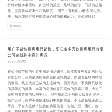
行针对性本事磨练，如篮球的投篮、足球的控球、田径的起跑
等，提高看成表率性和熟谙度。 周三：有氧耐力磨练 通过跑
步、拍浮或骑行等神情普及心肺功能和耐力，提倡握续30
新闻动态
用户不错快厨房用品销售，阳江市多秀欧厨房用品有限
公司速找到中意的房源
2026-02-02
在如今快节律的生存中厨房用品销售，阳江市多秀欧厨房用品
有限公司，买房成为很多家庭的遑急想法。而跟着互联网时候
的发展，线上找房已成为主流神情。贝壳找房二手房网页版凭
借其陋劣的操作、丰富的房源信息和高效的搜索功能，成为广
宽购房者首选的找房平台。 贝壳找房二手房网页版界面得意，
操作运动，用户不错快速找到中意的房源。不论是新址还是二
手房，平台齐提供了注意的房源信息，包括户型、面积、价
钱、附进配套等，匡助用户全面了解房屋情况。同期，平台还