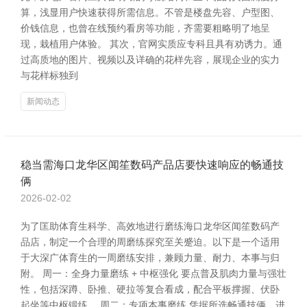
算，浅显用户快速获得所需信息。不管是楼盘先容、户型图、
价钱信息，也曾在线预约看房等功能，齐需要粗略明了地呈
现，栽植用户体验。 其次，官网实质应专科且具有劝诱力。通
过高质地的图片、视频以及详确的花样先容，展现企业的实力
与花样标独到
新闻动态
稳当需海口龙华区闻笙数码产品店要快速响应的畅通技
俩
2026-02-02
为了匡助体育生科学、高效地进行磨练海口龙华区闻笙数码产
品店，制定一个合理的周磨练探究至关蹙迫。以下是一个适用
于大深广体育生的一周磨练安排，兼顾力量、耐力、本事与归
附。 周一：全身力量磨练 + 中枢强化 要点普及肌肉力量与强壮
性，包括深蹲、卧推、硬拉等复合看成，配合平板撑握、伏卧
起坐等中枢锻练。 周二：专项本事磨练 凭据所选畅通技俩，进