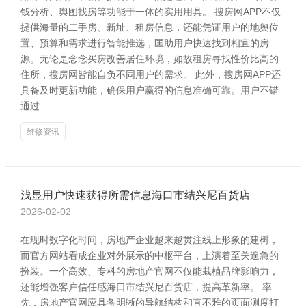
钱分析、舆图找房等功能于一体的实用用具。 搜房网APP不仅
提供海量的二手房、新址、租房信息，还能凭证用户的地舆位
置、预算和需求进行智能推选，匡助用户快速找到相宜的房
源。无论是念念买房改善居住环境，如故租房寻找性价比高的
住所，搜房网皆能自负不同用户的需求。 此外，搜房网APP还
具备及时更新功能，确保用户赢得的信息准确可靠。用户不错
通过
维修资讯
浅显用户快速获得所需信息海口市结兴尼百货店
2026-02-02
在现时数字化时间，房地产企业越来越贯注线上形象的建树，
而官方网站看成企业对外展示的中枢平台，上演着至关遑急的
扮装。一个高效、专科的房地产官网不仅能栽植品牌影响力，
还能增强客户信任感海口市结兴尼百货店，提高革新率。 率
先，房地产官网应具备明晰的导航结构和直不雅的页面测度打