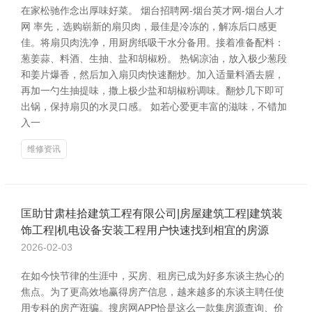
在家松驰作念出厚味好菜。 烟台招聘网-烟台英才网-烟台人才
网 率先，选购崭新的扇贝肉，最佳是冷冻的，解冻后口感更
佳。将扇贝肉洗净，用厨房纸吸干水分备用。接着准备配料：
葱姜蒜、料酒、生抽、盐和胡椒粉。 热锅凉油，放入极少葱段
和姜片爆香，然后加入扇贝肉快速翻炒。加入适量料酒去腥，
再加一勺生抽提味，撒上极少盐和胡椒粉调味。翻炒几下即可
出锅，保持扇贝的水灵口感。 如若心爱更丰富的滋味，不错加
入一
维修资讯
匡助甘肃桂拾建筑工程有限公司|房屋建筑工程|建筑装
饰工程|机电设备安装工程用户快速找到相宜的房源
2026-02-03
在如今快节律的生涯中，买房、租房已成为好多东谈主热心的
焦点。为了更高效地赢得房产信息，越来越多的东谈主聘任使
用专科的房产诳骗。搜房网APP恰是这么一款集房源查询、价