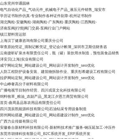
山东兖州华通园林
电气自动化产品_气动元件_机械电子产品_液压元件销售_瑞安市
学历证书制作仿真-专业制作各种证件刻章-杭州证书制作
湖北陶粒-安徽陶粒-湖南陶粒-广东陶粒-重庆陶粒-江西陶粒-
济南泵阀|行情|阀门交易-泵阀行业门户网站
镇江塑料营运部
上海汉丁健康咨询有限公司重庆分公司
审查原始凭证_填制记帐凭证_登记会计帐簿_深圳市卫斯信财务咨
云南捷昕矿泉水有限责任公司，瓶（罐）装饮用水制造，预包装食品销售
泽安贝(上海)实业有限公司
咸宁网站定制_网站建设公司_网站设计开发制作_seo优化
人防工程防护设备安装、建筑物拆除作业、重庆彤希建设工程有限公司
拉萨网站定制_网站建设公司_网站设计开发制作_seo优化
中山峥奢高分子材料有限公司
广播电视节目制作经营、四川戎亚文化科技有限公司
饲料牧草_粮油_农副产品_黑龙江夕恩兰商贸有限公司
首页-曲周县品靠农用品有限责任公司
四川茂辰凯能源科技有限公司|石油钻采专用设备制造
郑州网站搭建_网站建设公司_网站搭建设计制作_seo优化
广西力众传媒有限公司
安徽春台新材料科技有限公司-新材料技术推广服务-钢压延加工-冲压件
东莞市胡律科技有限公司_B2C系统开发_ERP系统开发