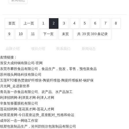
新闻动态
首页
上一页
1
2
3
4
5
6
7
8
9
10
11
下一页
末页
共
39
页
389
条记录
品牌介绍
项目介绍
联系我们
新闻动态
友情链接：
淮安大成特钢有限公司-官网
东莞市攀胜食品有限公司，食品生产，批发，零售，预包装食品
苏州领头网络科技有限公司
五莲RTO蓄热焚烧炉纤维块-陶瓷纤维毯-陶瓷纤维板材-锅炉保
月光网_走进新世界
青岛洛一亦食品有限公司、农产品、水产品加工
利津招聘网-利津英才网-利津人才网
辛集智泰覆膜机有限公司
莲花招聘网-莲花英才网-莲花人才网
幼萱星座网-今日星座运势_星座配对_性格和命运
成华区一念一网络工作室
纸塑包装制品生产，沧州韵恒尔包装制品有限公司